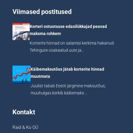
Viimased postitused
Korteri ostuotsuse edasilükkajad peavad
maksma rohkem
Korterite hinnad on salamisi kerkima hakanud.
Tehingute osakaalud uute ja…
Käibemaksutõus jätab korterite hinnad
muutmata
Juulist tabab Eestit järgmine maksutõus,
muuhulgas kerkib käibemaks ...
Kontakt
Raid & Ko OÜ