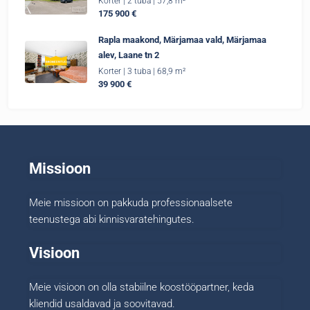
Korter | 2 tuba | 57,8 m²
175 900 €
Rapla maakond, Märjamaa vald, Märjamaa
alev, Laane tn 2
Korter | 3 tuba | 68,9 m²
39 900 €
Missioon
Meie missioon on pakkuda professionaalsete
teenustega abi kinnisvaratehingutes.
Visioon
Meie visioon on olla stabiilne koostööpartner, keda
kliendid usaldavad ja soovitavad.