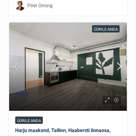
Piret Orning
ÜÜRILE ANDA
450 €
2
8 €
/m
ÜÜRILE ANDA
Harju maakond, Tallinn, Haabersti linnaosa,