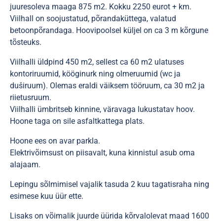
juuresoleva maaga 875 m2. Kokku 2250 eurot + km.
Viilhall on soojustatud, põrandaküttega, valatud
betoonpõrandaga. Hoovipoolsel küljel on ca 3 m kõrgune
tõsteuks.
Viilhalli üldpind 450 m2, sellest ca 60 m2 ulatuses
kontoriruumid, kööginurk ning olmeruumid (wc ja
duširuum). Olemas eraldi väiksem tööruum, ca 30 m2 ja
riietusruum.
Viilhalli ümbritseb kinnine, väravaga lukustatav hoov.
Hoone taga on sile asfaltkattega plats.
Hoone ees on avar parkla.
Elektrivõimsust on piisavalt, kuna kinnistul asub oma
alajaam.
Lepingu sõlmimisel vajalik tasuda 2 kuu tagatisraha ning
esimese kuu üür ette.
Lisaks on võimalik juurde üürida kõrvalolevat maad 1600