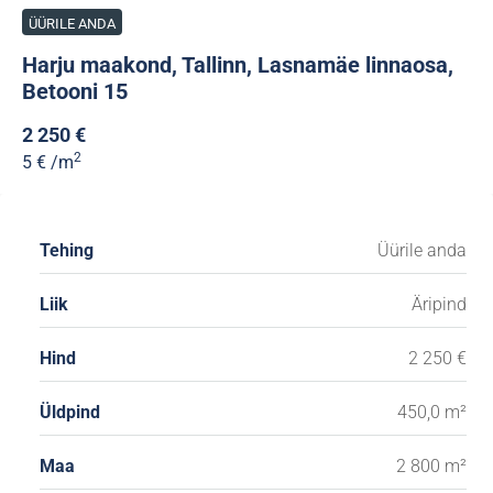
ÜÜRILE ANDA
Harju maakond, Tallinn, Lasnamäe linnaosa,
Betooni 15
2 250 €
2
5 €
/m
Tehing
Üürile anda
Liik
Äripind
Hind
2 250 €
Üldpind
450,0 m²
Maa
2 800 m²