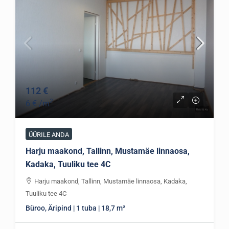
112 €
2
6 €
/m
ÜÜRILE ANDA
Harju maakond, Tallinn, Mustamäe linnaosa,
Kadaka, Tuuliku tee 4C
Harju maakond, Tallinn, Mustamäe linnaosa, Kadaka,
Tuuliku tee 4C
Büroo, Äripind | 1 tuba | 18,7 m²