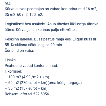
m2.
Kürvalolevas peamajas on vabad kontoriruumid 16 m2,
35 m2, 60 m2, 100 m2.
Logistiliselt hea asukoht. Asub tihedas liiklusega tänava
ääres. Kõrval ja lähikonnas palju ettevõtteid.
Kesklinn lähedal. Bussipeatus maja ees. Liigub buss nr
55. Kesklinna sõidu aeg ca 20 min.
Üüripind on vaba.
Lisaks
Peahoone vabad kontoripinnad:
II korrusel:
– 100 m2 (4.90 /m2 + km)
– 60 m2 (270 eurot + km)(oma kööginurgaga)
– 35 m2 (157 eurot + km)
Rohkem infot tel 522 5056.