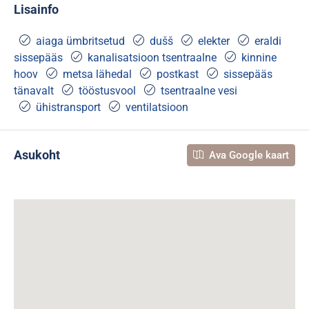
Lisainfo
aiaga ümbritsetud
dušš
elekter
eraldi
sissepääs
kanalisatsioon tsentraalne
kinnine
hoov
metsa lähedal
postkast
sissepääs
tänavalt
tööstusvool
tsentraalne vesi
ühistransport
ventilatsioon
Asukoht
Ava Google kaart