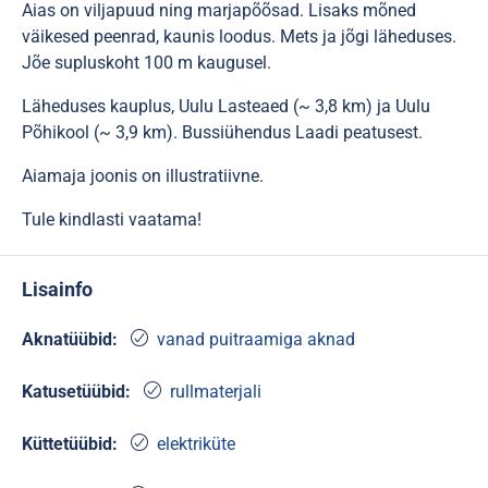
Aias on viljapuud ning marjapõõsad. Lisaks mõned
väikesed peenrad, kaunis loodus. Mets ja jõgi läheduses.
Jõe supluskoht 100 m kaugusel.
Läheduses kauplus, Uulu Lasteaed (~ 3,8 km) ja Uulu
Põhikool (~ 3,9 km). Bussiühendus Laadi peatusest.
Aiamaja joonis on illustratiivne.
Tule kindlasti vaatama!
Lisainfo
Aknatüübid:
vanad puitraamiga aknad
Katusetüübid:
rullmaterjali
Küttetüübid:
elektriküte