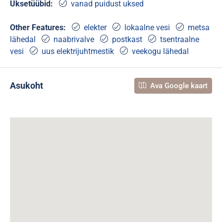
Uksetüübid:
vanad puidust uksed
Other Features:
elekter
lokaalne vesi
metsa
lähedal
naabrivalve
postkast
tsentraalne
vesi
uus elektrijuhtmestik
veekogu lähedal
Asukoht
Ava Google kaart