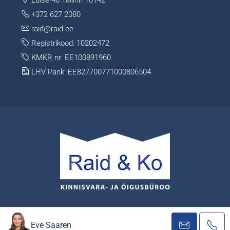
+372 627 2080
raid@raid.ee
Registrikood: 10202472
KMKR nr: EE100891960
LHV Pank: EE827700771000806504
© Autoriõigused Raid & Ko OÜ 2026
Eve Saaren