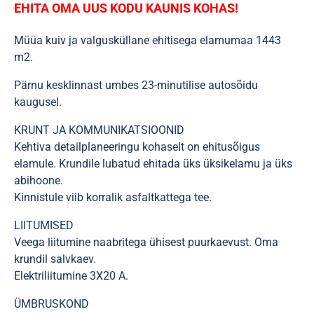
EHITA OMA UUS KODU KAUNIS KOHAS!
Müüa kuiv ja valgusküllane ehitisega elamumaa 1443
m2.
Pärnu kesklinnast umbes 23-minutilise autosõidu
kaugusel.
KRUNT JA KOMMUNIKATSIOONID
Kehtiva detailplaneeringu kohaselt on ehitusõigus
elamule. Krundile lubatud ehitada üks üksikelamu ja üks
abihoone.
Kinnistule viib korralik asfaltkattega tee.
LIITUMISED
Veega liitumine naabritega ühisest puurkaevust. Oma
krundil salvkaev.
Elektriliitumine 3X20 A.
ÜMBRUSKOND