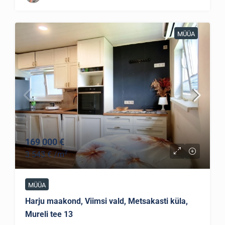
MÜÜA
169 000 €
2
3 543 €
/m
MÜÜA
Harju maakond, Viimsi vald, Metsakasti küla,
Mureli tee 13