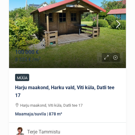
100 000 €
2
8 333 €
/m
MÜÜA
Harju maakond, Harku vald, Viti küla, Datli tee
17
Harju maakond, Viti küla, Datli tee 17
Maamaja/suvila | 878 m²
Terje Tammistu