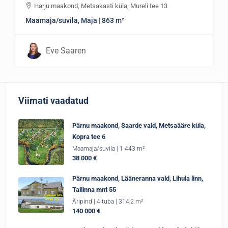
Harju maakond, Metsakasti küla, Mureli tee 13
Maamaja/suvila, Maja | 863 m²
Eve Saaren
Viimati vaadatud
Pärnu maakond, Saarde vald, Metsaääre küla,
Kopra tee 6
Maamaja/suvila | 1 443 m²
38 000 €
Pärnu maakond, Lääneranna vald, Lihula linn,
Tallinna mnt 55
Äripind | 4 tuba | 314,2 m²
140 000 €