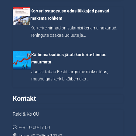
Korteri ostuotsuse edasilükkajad peavad
maksma rohkem
Korterite hinnad on salamisi kerkima hakanud.
Tehingute osakaalud uute ja…
Käibemaksutõus jätab korterite hinnad
muutmata
Juulist tabab Eestit järgmine maksutõus,
muuhulgas kerkib käibemaks ...
Kontakt
Raid & Ko OÜ
E-R 10.00-17.00
Luise 40 Tallinn 10142