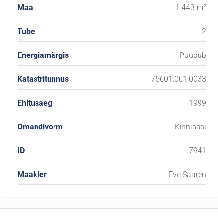
Maa
1 443 m²
Tube
2
Energiamärgis
Puudub
Katastritunnus
75601:001:0033
Ehitusaeg
1999
Omandivorm
Kinnisasi
ID
7941
Maakler
Eve Saaren