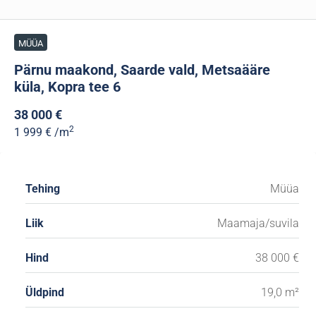
MÜÜA
Pärnu maakond, Saarde vald, Metsaääre
küla, Kopra tee 6
38 000 €
2
1 999 €
/m
Tehing
Müüa
Liik
Maamaja/suvila
Hind
38 000 €
Üldpind
19,0 m²