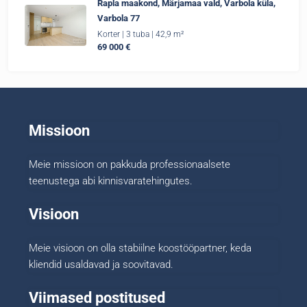
Rapla maakond, Märjamaa vald, Varbola küla,
Varbola 77
Korter | 3 tuba | 42,9 m²
69 000 €
Missioon
Meie missioon on pakkuda professionaalsete
teenustega abi kinnisvaratehingutes.
Visioon
Meie visioon on olla stabiilne koostööpartner, keda
kliendid usaldavad ja soovitavad.
Viimased postitused